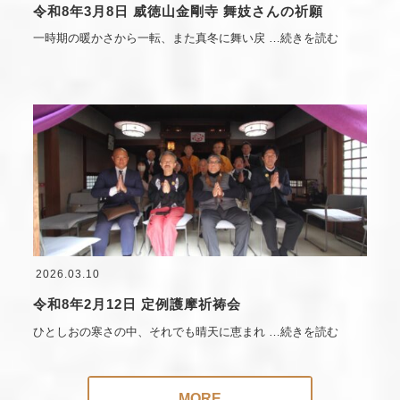
令和8年3月8日 威徳山金剛寺 舞妓さんの祈願
一時期の暖かさから一転、また真冬に舞い戻
…続きを読む
2026.03.10
令和8年2月12日 定例護摩祈祷会
ひとしおの寒さの中、それでも晴天に恵まれ
…続きを読む
MORE