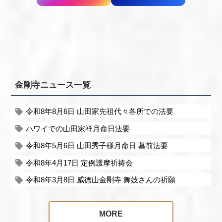
金剛寺ニュース一覧
令和8年8月6日 山田家先祖代々各所での法要
ハワイでの山田家祥月命日法要
令和8年5月6日 山田秀子様月命日 墓前法要
令和8年4月17日 定例護摩祈祷会
令和8年3月8日 威徳山金剛寺 舞妓さんの祈願
MORE