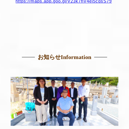
https://maps.app.goo.gl/V23k7hV4ei5cqsS79
お知らせ
Information