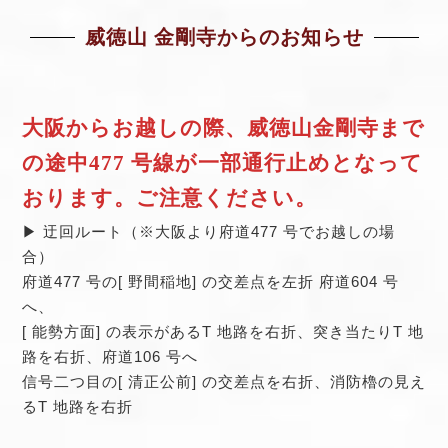
威徳山 金剛寺からのお知らせ
⼤阪からお越しの際、威徳⼭⾦剛寺まで
の途中477 号線が⼀部通⾏⽌めとなって
おります。ご注意ください。
▶ 迂回ルート（※⼤阪より府道477 号でお越しの場
合）
府道477 号の[ 野間稲地] の交差点を左折 府道604 号
へ、
[ 能勢⽅⾯] の表⽰があるT 地路を右折、突き当たりT 地
路を右折、府道106 号へ
信号⼆つ⽬の[ 清正公前] の交差点を右折、消防櫓の⾒え
るT 地路を右折