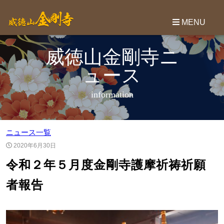
威徳山金剛寺ニ
ュース
information
ニュース一覧
2020年6月30日
令和２年５月度金剛寺護摩祈祷祈願
者報告