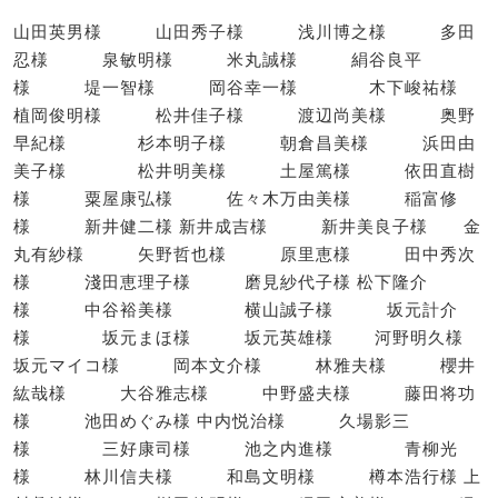
山田英男様 山田秀子様 浅川博之様 多田
忍様 泉敏明様 米丸誠様 絹谷良平
様 堤一智様 岡谷幸一様 木下峻祐様
植岡俊明様 松井佳子様 渡辺尚美様 奥野
早紀様 杉本明子様 朝倉昌美様 浜田由
美子様 松井明美様 土屋篤様 依田直樹
様 粟屋康弘様 佐々木万由美様 稲富修
様 新井健二様 新井成吉様 新井美良子様 金
丸有紗様 矢野哲也様 原里恵様 田中秀次
様 淺田恵理子様 磨見紗代子様 松下隆介
様 中谷裕美様 横山誠子様 坂元計介
様 坂元まほ様 坂元英雄様 河野明久様
坂元マイコ様 岡本文介様 林雅夫様 櫻井
紘哉様 大谷雅志様 中野盛夫様 藤田将功
様 池田めぐみ様 中内悦治様 久場影三
様 三好康司様 池之内進様 青柳光
様 林川信夫様 和島文明様 樽本浩行様 上