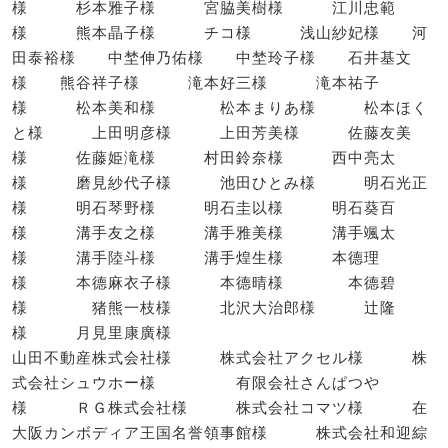
様 杉本雅子様 宮脇美樹様 江川忠範
様 熊本晶子様 チコ様 浅山紗妃様 河
田泰裕様 中埜伸乃佑様 中埜玲子様 石井基文
様 熊谷祥子様 滝本好三様 滝本祐子
様 松本美和様 松本まりあ様 松本ほく
と様 上田明彦様 上田芳美様 佐藤友美
様 佐藤姫滝様 村田鈴奈様 西中亮太
様 磨見紗代子様 池田ひとみ様 明石光正
様 明石琴野様 明石圭以様 明石葵百
様 溝手友之様 溝手雅美様 溝手颯太
様 溝手陸斗様 溝手煌生様 本德理
様 本德麻衣子様 本德晴様 本德碧
様 猪熊一枝様 北沢大治郎様 辻隆
様 月見里康廣様
山田不動産株式会社様 株式会社アクセル様 株
式会社シュウホー様 有限会社さんぱつや
様 ＲＧ株式会社様 株式会社コマツ様 在
大阪カンボディア王国名誉領事館様 株式会社和迎綜