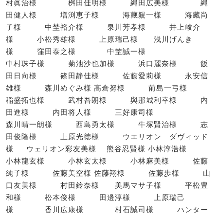
村眞治様 桝田佳明様 縄田広美様 縄
田健人様 増渕恵子様 海藏親一様 海藏尚
子様 中埜裕介様 泉川芳孝様 井上峻介
様 小松秀雄様 上原瑞己様 浅川げんき
様 窪田泰之様 中埜誠一様
中村珠子様 菊池沙也加様 浜口麗奈様 飯
田日向様 篠田静佳様 佐藤愛莉様 永安信
雄様 森川めぐみ様 高倉努様 前島一弓様
稲盛拓也様 武村吾朗様 與那城利幸様 内
田進様 内田将人様 三好康司様
森川晴一朗様 西島勇太様 牛塚賢治様 志
田俊隆様 上原光徳様 ウエリオン ダヴィッド
様 ウェリオン彩友美様 熊谷忍賢様 小林淳浩様
小林龍玄様 小林玄太様 小林麻美様 佐藤
純子様 佐藤美空様 佐藤翔様 佐藤歩様 山
口友美様 村田鈴奈様 美馬マサ子様 平松豊
和様 松本俊様 田邊淳様 上原瑞己
様 香川広康様 村石誠司様 ハンター