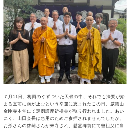
７月11日、梅雨のぐずついた天候の中、それでも法要が始
まる直前に雨が止むという幸運に恵まれたこの日、威徳山
金剛寺本堂にて定例護摩祈禱会が執り行われました。あい
にく、山田会長は急用のためご参拝されませんでしたが、
お孫さんの啓嗣さんが来寺され、慰霊碑前にて曾祖父に当