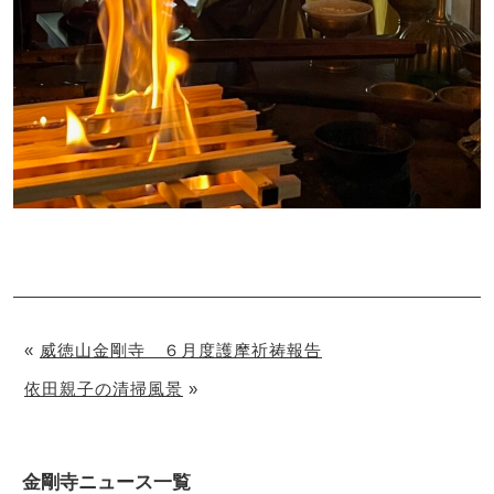
«
威徳山金剛寺 ６月度護摩祈祷報告
依田親子の清掃風景
»
金剛寺ニュース一覧