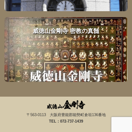
威徳山金剛寺 密教の真髄
〒563-0113 大阪府豊能郡能勢町倉垣136番地
TEL：072-737-1439