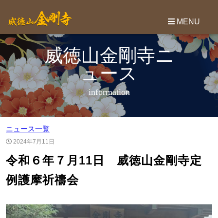
威徳山金剛寺ニ
ュース
information
ニュース一覧
2024年7月11日
令和６年７月11日 威徳山金剛寺定
例護摩祈禱会