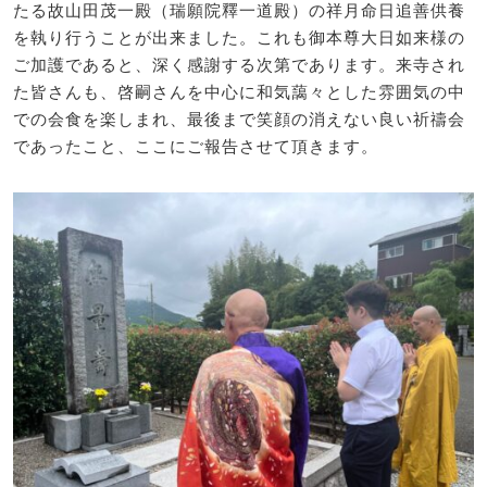
たる故山田茂一殿（瑞願院釋一道殿）の祥月命日追善供養
を執り行うことが出来ました。これも御本尊大日如来様の
ご加護であると、深く感謝する次第であります。来寺され
た皆さんも、啓嗣さんを中心に和気藹々とした雰囲気の中
での会食を楽しまれ、最後まで笑顔の消えない良い祈禱会
であったこと、ここにご報告させて頂きます。