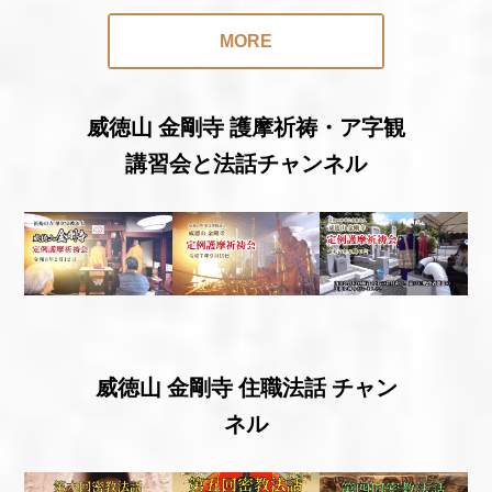
MORE
威徳山 金剛寺 護摩祈祷・ア字観
講習会と法話チャンネル
威徳山 金剛寺 住職法話 チャン
ネル