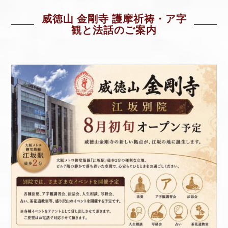
威徳山 金剛寺 護摩祈祷・ア字
観と法話のご案内