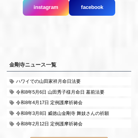
instagram
facebook
金剛寺ニュース一覧
ハワイでの山田家祥月命日法要
令和8年5月6日 山田秀子様月命日 墓前法要
令和8年4月17日 定例護摩祈祷会
令和8年3月8日 威徳山金剛寺 舞妓さんの祈願
令和8年2月12日 定例護摩祈祷会