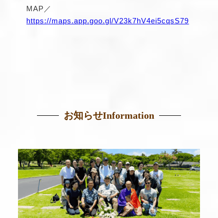
MAP／
https://maps.app.goo.gl/V23k7hV4ei5cqsS79
お知らせ
Information