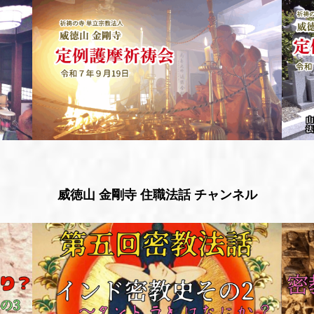
威徳山 金剛寺 住職法話 チャンネル