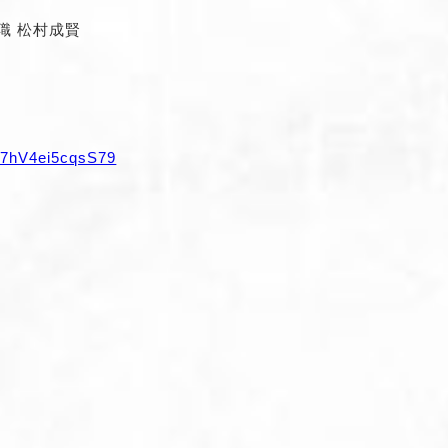
 松村成賢
3k7hV4ei5cqsS79