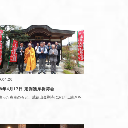
6.04.26
8年4月17日 定例護摩祈祷会
渡った春空のもと、威徳山金剛寺におい
…続きを