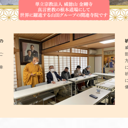
の
ご
幸