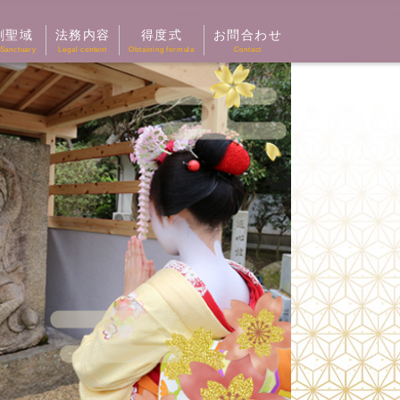
剛聖域
法務内容
得度式
お問合わせ
Sanctuary
Legal content
Obtaining formula
Contact