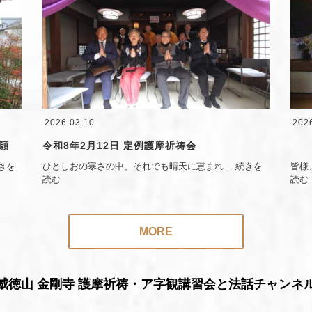
2026.03.10
202
願
令和8年2月12日 定例護摩祈祷会
きを
ひとしおの寒さの中、それでも晴天に恵まれ
…続きを
皆様
読む
読む
MORE
威徳山 金剛寺 護摩祈祷・ア字観講習会と法話チャンネ