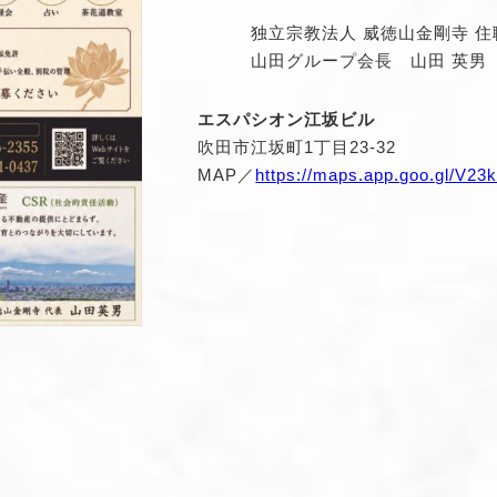
独立宗教法人 威徳山金剛寺 住職
山田グループ会長 山田 英男
エスパシオン江坂ビル
吹田市江坂町1丁目23-32
MAP／
https://maps.app.goo.gl/V2