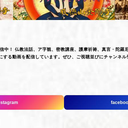
て配信中！ 仏教法話、ア字観、密教講座、護摩祈祷、真言・陀
にする動画を配信しています。ぜひ、ご視聴並びにチャンネル
nstagram
facebo