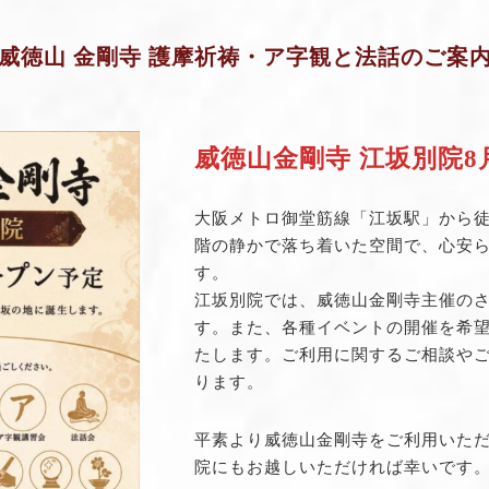
威徳山 金剛寺 護摩祈祷・ア字観と法話のご案
威徳山金剛寺 江坂別院
大阪メトロ御堂筋線「江坂駅」から徒
階の静かで落ち着いた空間で、心安
す。
江坂別院では、威徳山金剛寺主催の
す。また、各種イベントの開催を希
たします。ご利用に関するご相談や
ります。
平素より威徳山金剛寺をご利用いた
院にもお越しいただければ幸いです