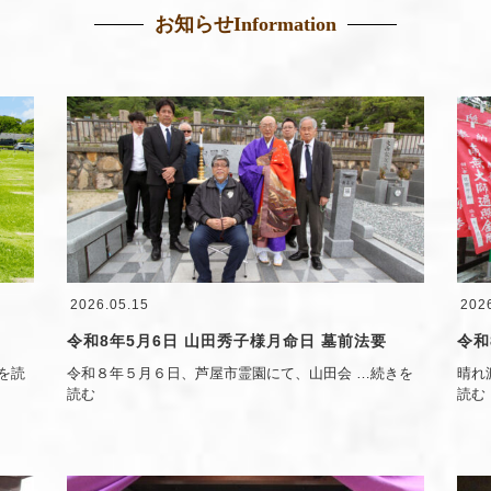
お知らせ
Information
2026.05.15
202
令和8年5月6日 山田秀子様月命日 墓前法要
令和
を読
令和８年５月６日、芦屋市霊園にて、山田会
…続きを
晴れ
読む
読む