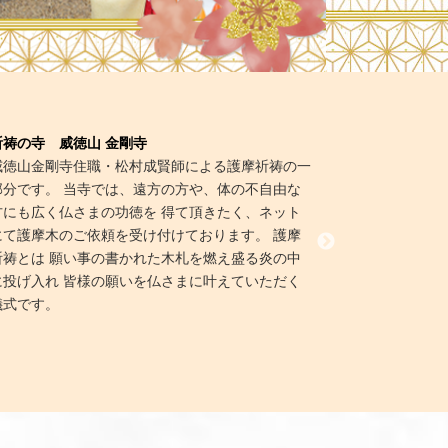
祈祷の寺 威徳山 金剛寺
威徳山金剛寺住職・松村成賢師による護摩祈祷の一
部分です。 当寺では、遠方の方や、体の不自由な
方にも広く仏さまの功徳を 得て頂きたく、ネット
にて護摩木のご依頼を受け付けております。 護摩
祈祷とは 願い事の書かれた木札を燃え盛る炎の中
に投げ入れ 皆様の願いを仏さまに叶えていただく
儀式です。