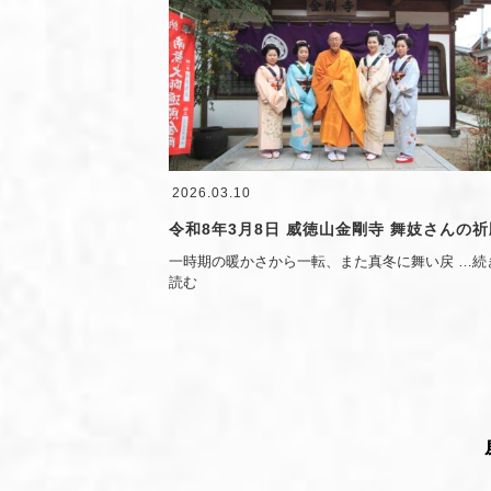
2026.03.10
令和8年3月8日 威徳山金剛寺 舞妓さんの祈
一時期の暖かさから一転、また真冬に舞い戻
…続
読む