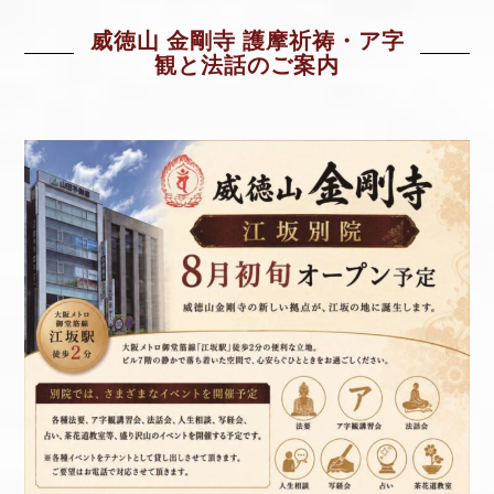
威徳山 金剛寺 護摩祈祷・ア字
観と法話のご案内