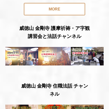
MORE
威徳山 金剛寺 護摩祈祷・ア字観
講習会と法話チャンネル
威徳山 金剛寺 住職法話 チャン
ネル