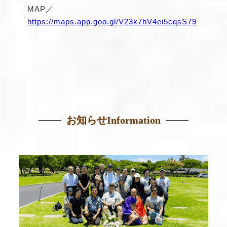
MAP／
https://maps.app.goo.gl/V23k7hV4ei5cqsS79
お知らせ
Information