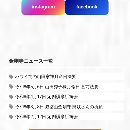
instagram
facebook
金剛寺ニュース一覧
ハワイでの山田家祥月命日法要
令和8年5月6日 山田秀子様月命日 墓前法要
令和8年4月17日 定例護摩祈祷会
令和8年3月8日 威徳山金剛寺 舞妓さんの祈願
令和8年2月12日 定例護摩祈祷会