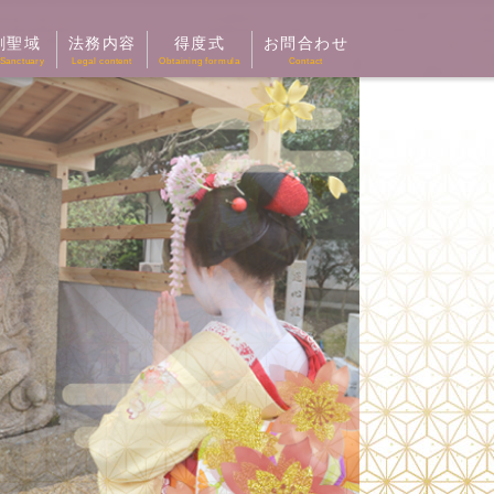
剛聖域
法務内容
得度式
お問合わせ
Sanctuary
Legal content
Obtaining formula
Contact