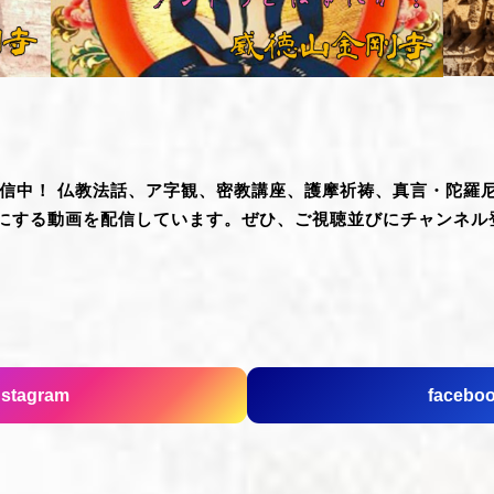
て配信中！ 仏教法話、ア字観、密教講座、護摩祈祷、真言・陀
にする動画を配信しています。ぜひ、ご視聴並びにチャンネル
nstagram
facebo