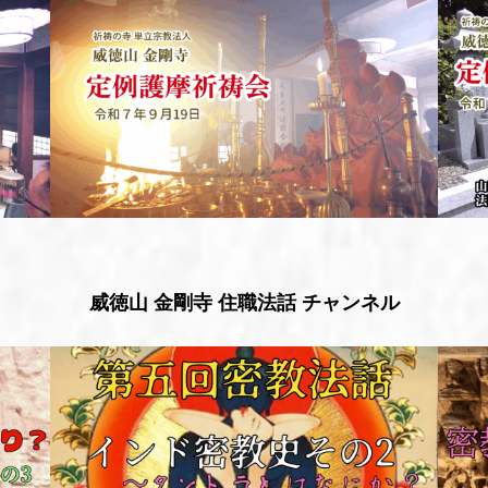
威徳山 金剛寺 住職法話 チャンネル