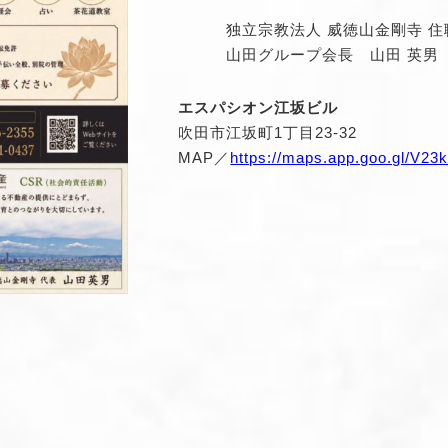
独立宗教法人 威徳山金剛寺 住職
山田グループ会長 山田 英男
エスパシオン江坂ビル
吹田市江坂町1丁目23-32
MAP／
https://maps.app.goo.gl/V2