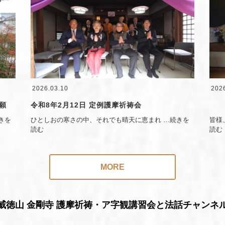
2026.03.10
202
願
令和8年2月12日 定例護摩祈祷会
きを
ひとしおの寒さの中、それでも晴天に恵まれ
…続きを
皆様
読む
読む
MORE
威徳山 金剛寺 護摩祈祷・ア字観講習会と法話チャンネ