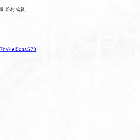
 松村成賢
3k7hV4ei5cqsS79