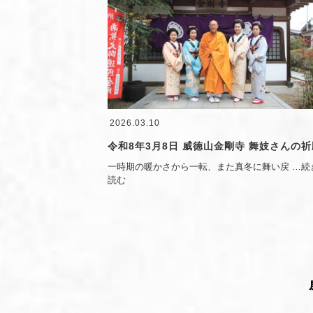
2026.03.10
令和8年3月8日 威徳山金剛寺 舞妓さんの祈
一時期の暖かさから一転、また真冬に舞い戻
…続
読む