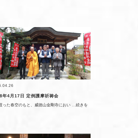
6.04.26
8年4月17日 定例護摩祈祷会
渡った春空のもと、威徳山金剛寺におい
…続きを