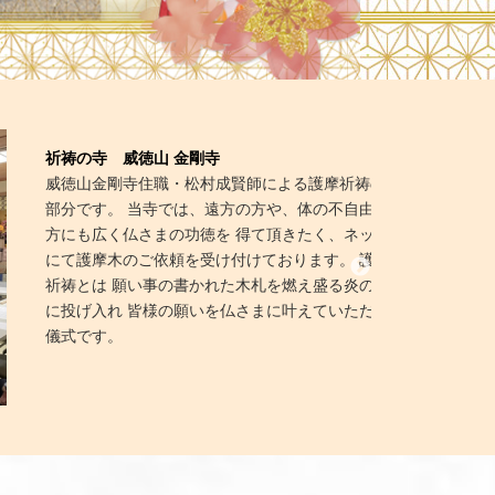
祈祷の寺 威徳山 金剛寺
威徳山金剛寺住職・松村成賢師による護摩祈祷の一
部分です。 当寺では、遠方の方や、体の不自由な
方にも広く仏さまの功徳を 得て頂きたく、ネット
にて護摩木のご依頼を受け付けております。 護摩
祈祷とは 願い事の書かれた木札を燃え盛る炎の中
に投げ入れ 皆様の願いを仏さまに叶えていただく
儀式です。