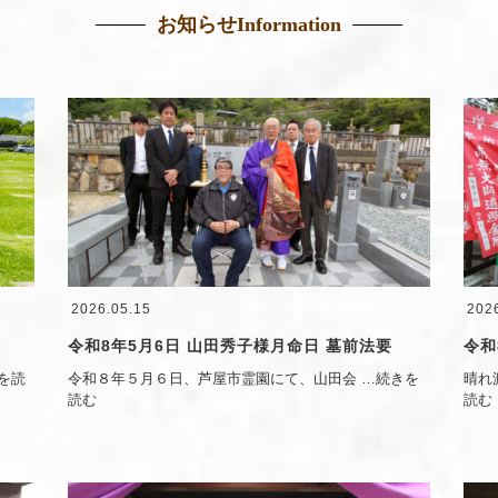
お知らせ
Information
2026.05.15
202
令和8年5月6日 山田秀子様月命日 墓前法要
令和
を読
令和８年５月６日、芦屋市霊園にて、山田会
…続きを
晴れ
読む
読む