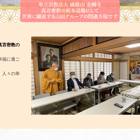
の
ご
幸