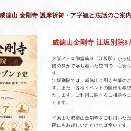
威徳山 金剛寺 護摩祈祷・ア字観と法話のご案
威徳山金剛寺 江坂別院
大阪メトロ御堂筋線「江坂駅」から徒
階の静かで落ち着いた空間で、心安
す。
江坂別院では、威徳山金剛寺主催の
す。また、各種イベントの開催を希
たします。ご利用に関するご相談や
ります。
平素より威徳山金剛寺をご利用いた
院にもお越しいただければ幸いです